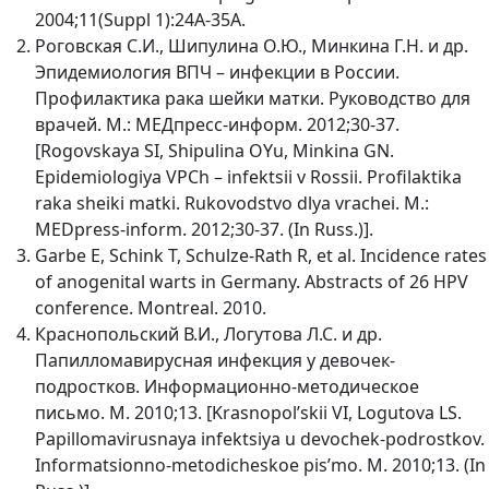
2004;11(Suppl 1):24A-35A.
Роговская С.И., Шипулина О.Ю., Минкина Г.Н. и др.
Эпидемиология ВПЧ – инфекции в России.
Профилактика рака шейки матки. Руководство для
врачей. М.: МЕДпресс-информ. 2012;30-37.
[Rogovskaya SI, Shipulina OYu, Minkina GN.
Epidemiologiya VPCh – infektsii v Rossii. Profilaktika
raka sheiki matki. Rukovodstvo dlya vrachei. M.:
MEDpress-inform. 2012;30-37. (In Russ.)].
Garbe E, Schink T, Schulze-Rath R, et al. Incidence rates
of anogenital warts in Germany. Аbstracts of 26 HPV
conference. Montreal. 2010.
Краснопольский В.И., Логутова Л.С. и др.
Папилломавирусная инфекция у девочек-
подростков. Информационно-методическое
письмо. М. 2010;13. [Krasnopol’skii VI, Logutova LS.
Papillomavirusnaya infektsiya u devochek-podrostkov.
Informatsionno-metodicheskoe pis’mo. M. 2010;13. (In