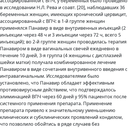
ассоциированной с ВПЧ, у беременных было проведено
в исследовании Н.Л. Рева и соавт. [20], наблюдавших 36
беременных женщин, имеющих хронический цервицит,
ассоциированный с ВПЧ: в 1-й группе женщин
применялся Панавир в виде внутривенных инъекций (2
инъекции через 48 ч и 3 инъекции через 72 ч, всего 5
инъекций); во 2-й группе женщин проводилась терапия
Панавиром в виде вагинальных свечей ежедневно в
течение 10 дней, 3-я группа (4 женщины с дисплазией
шейки матки) получала комбинированное лечение
Панавиром в виде сочетания внутривенного введения с
интравагинальным. Исследователями было
установлено, что Панавир обладает эффективным
противовирусным действием, что подтверждалось
элиминацией ВПЧ через 60 дней у 95% пациенток после
системного применения препарата. Применение
препарата привело к значительному уменьшению
клинических и субклинических проявлений кондилом,
что позволило обойтись в ряде случаев без