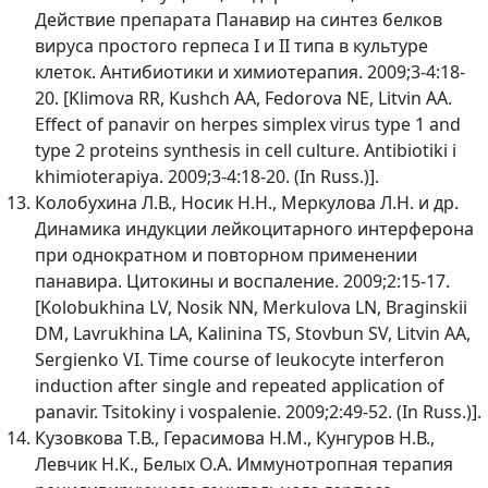
Действие препарата Панавир на синтез белков
вируса простого герпеса I и II типа в культуре
клеток. Антибиотики и химиотерапия. 2009;3-4:18-
20. [Klimova RR, Kushch AA, Fedorova NE, Litvin AA.
Effect of panavir on herpes simplex virus type 1 and
type 2 proteins synthesis in cell culture. Antibiotiki i
khimioterapiya. 2009;3-4:18-20. (In Russ.)].
Колобухина Л.В., Носик Н.Н., Меркулова Л.Н. и др.
Динамика индукции лейкоцитарного интерферона
при однократном и повторном применении
панавира. Цитокины и воспаление. 2009;2:15-17.
[Kolobukhina LV, Nosik NN, Merkulova LN, Braginskii
DM, Lavrukhina LA, Kalinina TS, Stovbun SV, Litvin AA,
Sergienko VI. Time course of leukocyte interferon
induction after single and repeated application of
panavir. Tsitokiny i vospalenie. 2009;2:49-52. (In Russ.)].
Кузовкова Т.В., Герасимова Н.М., Кунгуров Н.В.,
Левчик Н.К., Белых О.А. Иммунотропная терапия