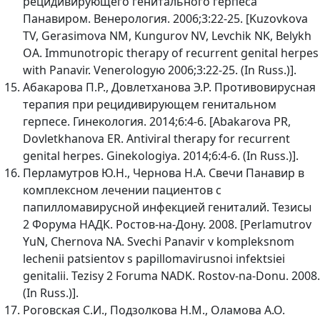
рецидивирующего генитального герпеса
Панавиром. Венерология. 2006;3:22-25. [Kuzovkova
TV, Gerasimova NM, Kungurov NV, Levchik NK, Belykh
OA. Immunotropic therapy of recurrent genital herpes
with Panavir. Venerologую 2006;3:22-25. (In Russ.)].
Абакарова П.Р., Довлетханова Э.Р. Противовирусная
терапия при рецидивирующем генитальном
герпесе. Гинекология. 2014;6:4-6. [Abakarova PR,
Dovletkhanova ER. Antiviral therapy for recurrent
genital herpes. Ginekologiya. 2014;6:4-6. (In Russ.)].
Перламутров Ю.Н., Чернова Н.А. Свечи Панавир в
комплексном лечении пациентов с
папилломавирусной инфекцией гениталий. Тезисы
2 Форума НАДК. Ростов-на-Дону. 2008. [Perlamutrov
YuN, Chernova NA. Svechi Panavir v kompleksnom
lechenii patsientov s papillomavirusnoi infektsiei
genitalii. Tezisy 2 Foruma NADK. Rostov-na-Donu. 2008.
(In Russ.)].
Роговская С.И., Подзолкова Н.М., Оламова А.О.