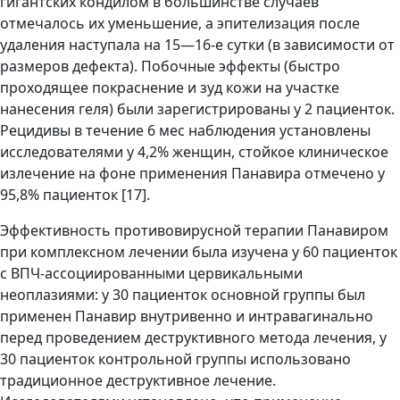
гигантских кондилом в большинстве случаев
отмечалось их уменьшение, а эпителизация после
удаления наступала на 15—16-е сутки (в зависимости от
размеров дефекта). Побочные эффекты (быстро
проходящее покраснение и зуд кожи на участке
нанесения геля) были зарегистрированы у 2 пациенток.
Рецидивы в течение 6 мес наблюдения установлены
исследователями у 4,2% женщин, стойкое клиническое
излечение на фоне применения Панавира отмечено у
95,8% пациенток [17].
Эффективность противовирусной терапии Панавиром
при комплексном лечении была изучена у 60 пациенток
с ВПЧ-ассоциированными цервикальными
неоплазиями: у 30 пациенток основной группы был
применен Панавир внутривенно и интравагинально
перед проведением деструктивного метода лечения, у
30 пациенток контрольной группы использовано
традиционное деструктивное лечение.