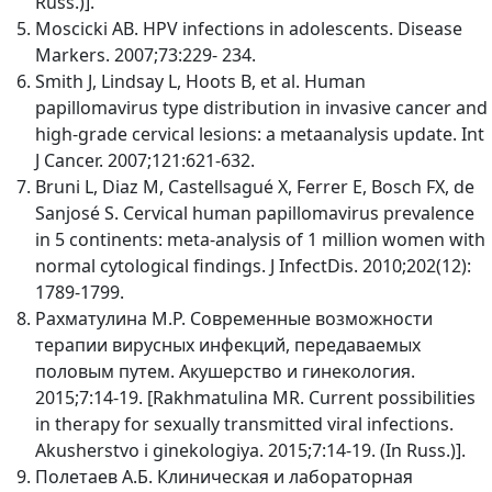
Russ.)].
Moscicki AB. HPV infections in adolescents. Disease
Markers. 2007;73:229- 234.
Smith J, Lindsay L, Hoots B, et al. Human
papillomavirus type distribution in invasive cancer and
high-grade cervical lesions: a metaanalysis update. Int
J Cancer. 2007;121:621-632.
Bruni L, Diaz M, Castellsagué X, Ferrer E, Bosch FX, de
Sanjosé S. Cervical human papillomavirus prevalence
in 5 continents: meta-analysis of 1 million women with
normal cytological findings. J InfectDis. 2010;202(12):
1789-1799.
Рахматулина М.Р. Современные возможности
терапии вирусных инфекций, передаваемых
половым путем. Акушерство и гинекология.
2015;7:14-19. [Rakhmatulina MR. Current possibilities
in therapy for sexually transmitted viral infections.
Akusherstvo i ginekologiya. 2015;7:14-19. (In Russ.)].
Полетаев А.Б. Клиническая и лабораторная