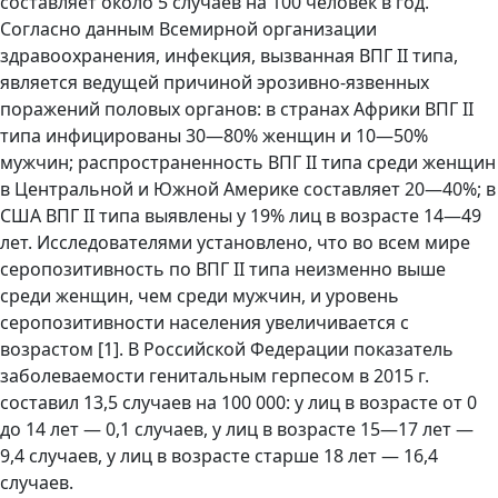
составляет около 5 случаев на 100 человек в год.
Согласно данным Всемирной организации
здравоохранения, инфекция, вызванная ВПГ II типа,
является ведущей причиной эрозивно-язвенных
поражений половых органов: в странах Африки ВПГ II
типа инфицированы 30—80% женщин и 10—50%
мужчин; распространенность ВПГ II типа среди женщин
в Центральной и Южной Америке составляет 20—40%; в
США ВПГ II типа выявлены у 19% лиц в возрасте 14—49
лет. Исследователями установлено, что во всем мире
серопозитивность по ВПГ II типа неизменно выше
среди женщин, чем среди мужчин, и уровень
серопозитивности населения увеличивается с
возрастом [1]. В Российской Федерации показатель
заболеваемости генитальным герпесом в 2015 г.
составил 13,5 случаев на 100 000: у лиц в возрасте от 0
до 14 лет — 0,1 случаев, у лиц в возрасте 15—17 лет —
9,4 случаев, у лиц в возрасте старше 18 лет — 16,4
случаев.