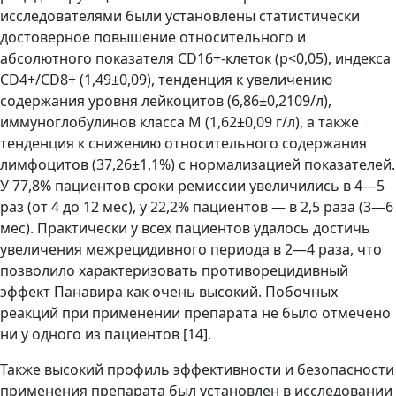
исследователями были установлены статистически
достоверное повышение относительного и
абсолютного показателя CD16+-клеток (р<0,05), индекса
CD4+/CD8+ (1,49±0,09), тенденция к увеличению
содержания уровня лейкоцитов (6,86±0,2109/л),
иммуноглобулинов класса М (1,62±0,09 г/л), а также
тенденция к снижению относительного содержания
лимфоцитов (37,26±1,1%) с нормализацией показателей.
У 77,8% пациентов сроки ремиссии увеличились в 4—5
раз (от 4 до 12 мес), у 22,2% пациентов — в 2,5 раза (3—6
мес). Практически у всех пациентов удалось достичь
увеличения межрецидивного периода в 2—4 раза, что
позволило характеризовать противорецидивный
эффект Панавира как очень высокий. Побочных
реакций при применении препарата не было отмечено
ни у одного из пациентов [14].
Также высокий профиль эффективности и безопасности
применения препарата был установлен в исследовании