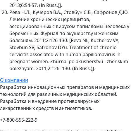
2013;6:54-57. (In Russ.)].
Рева Н.Л., Кучеров В.А., Стовбун С.В., Сафронов Д.Ю.
Лечение хронических цервицитов,
ассоциированных с вирусом папилломы человека у
беременных. Журнал по акушерству и женским
болезням. 2011;2:126-130. [Reva NL, Kucherov VA,
Stovbun SV, Safronov DYu. Treatment of chronic
cervicitis associated with human papillomavirus in
pregnant women. Zhurnal po akusherstvu i zhenskim
boleznyam. 2011;2:126- 130. (In Russ.)].
О компании
Разработка инновационных препаратов и медицинских
технологий для различных медицинских областей.
Разработка и внедрение противовирусных
лекарственных средств и антисептиков.
+7-800-555-222-9