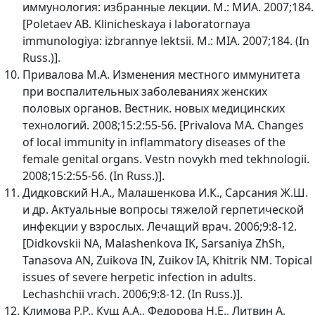
иммунология: избранные лекции. М.: МИА. 2007;184.
[Poletaev AB. Klinicheskaya i laboratornaya
immunologiya: izbrannye lektsii. M.: MIA. 2007;184. (In
Russ.)].
Привалова М.А. Изменения местного иммунитета
при воспалительных заболеваниях женских
половых органов. Вестник. новых медицинских
технологий. 2008;15:2:55-56. [Privalova MA. Changes
of local immunity in inflammatory diseases of the
female genital organs. Vestn novykh med tekhnologii.
2008;15:2:55-56. (In Russ.)].
Дидковский Н.А., Малашенкова И.К., Сарсания Ж.Ш.
и др. Актуальные вопросы тяжелой герпетической
инфекции у взрослых. Лечащий врач. 2006;9:8-12.
[Didkovskii NA, Malashenkova IK, Sarsaniya ZhSh,
Tanasova AN, Zuikova IN, Zuikov IA, Khitrik NM. Topical
issues of severe herpetic infection in adults.
Lechashchii vrach. 2006;9:8-12. (In Russ.)].
Климова Р.Р., Кущ А.А., Федорова Н.Е., Литвин А.