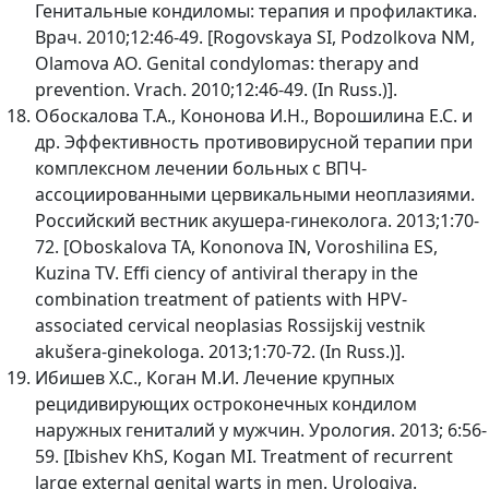
Генитальные кондиломы: терапия и профилактика.
Врач. 2010;12:46-49. [Rogovskaya SI, Podzolkova NM,
Olamova AO. Genital condylomas: therapy and
prevention. Vrach. 2010;12:46-49. (In Russ.)].
Обоскалова Т.А., Кононова И.Н., Ворошилина Е.С. и
др. Эффективность противовирусной терапии при
комплексном лечении больных с ВПЧ-
ассоциированными цервикальными неоплазиями.
Российский вестник акушера-гинеколога. 2013;1:70-
72. [Oboskalova TA, Kononova IN, Voroshilina ES,
Kuzina TV. Effi ciency of antiviral therapy in the
combination treatment of patients with HPV-
associated cervical neoplasias Rossĳskĳ vestnik
akušera-ginekologa. 2013;1:70-72. (In Russ.)].
Ибишев Х.С., Коган М.И. Лечение крупных
рецидивирующих остроконечных кондилом
наружных гениталий у мужчин. Урология. 2013; 6:56-
59. [Ibishev KhS, Kogan MI. Treatment of recurrent
large external genital warts in men. Urologiya.