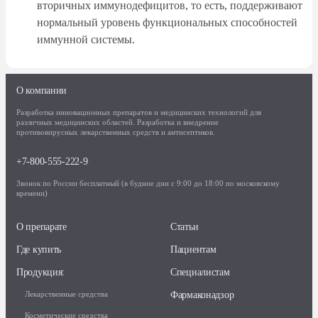
вторичных иммунодефицитов, то есть, поддерживают
нормальный уровень функциональных способностей
иммунной системы.
О компании
Разработка инновационных препаратов и медицинских технологий для
различных медицинских областей. Разработка и внедрение
противовирусных лекарственных средств и антисептиков.
+7-800-555-222-9
Звонок по России бесплатный (в будние дни с 9:00 до 18:00 по московскому
времени)
О препарате
Статьи
Где купить
Пациентам
Продукция:
Специалистам
Фармаконадзор
Лекарственные средства
Косметические средства