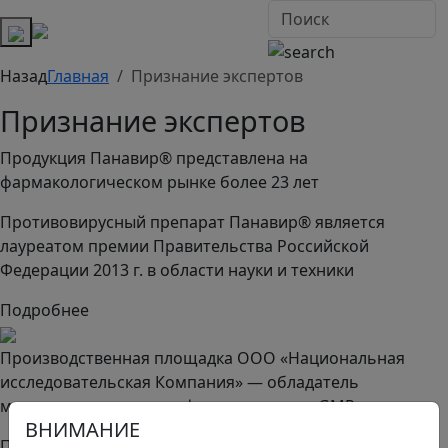
Назад
Главная
Признание экспертов
Признание экспертов
Продукция Панавир® представлена на
фармакологическом рынке более 23 лет
Противовирусный препарат Панавир® является
лауреатом премии Правительства Российской
Федерации 2013 г. в области науки и техники
Подробнее
Производственная площадка ООО «Национальная
исследовательская Компания» — обладатель
международного сертификата качества GMP
ВНИМАНИЕ
Подробнее