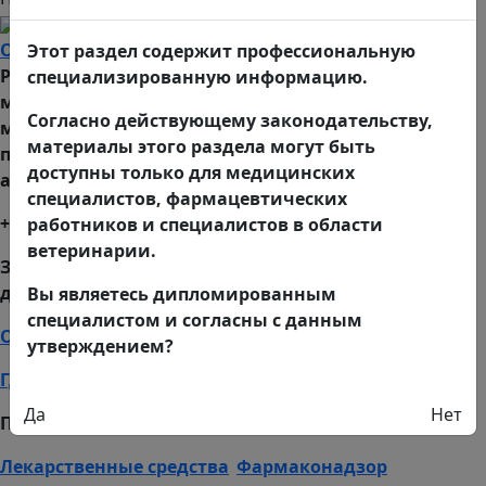
О компании
Этот раздел содержит профессиональную
Разработка инновационных препаратов и
специализированную информацию.
медицинских технологий для различных
Согласно действующему законодательству,
медицинских областей. Разработка и внедрение
материалы этого раздела могут быть
противовирусных лекарственных средств и
доступны только для медицинских
антисептиков.
специалистов, фармацевтических
+7-800-555-222-9
работников и специалистов в области
ветеринарии.
Звонок по России бесплатный (в будние дни с 9:00
до 18:00 по московскому времени)
Вы являетесь дипломированным
специалистом и согласны с данным
О препарате
Статьи
утверждением?
Где купить
Пациентам
Да
Нет
Продукция:
Специалистам
Лекарственные средства
Фармаконадзор