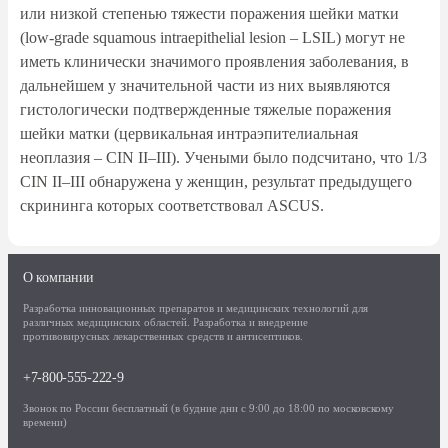
или низкой степенью тяжести поражения шейки матки
(low-grade squamous intraepithelial lesion – LSIL) могут не
иметь клинически значимого проявления заболевания, в
дальнейшем у значительной части из них выявляются
гистологически подтвержденные тяжелые поражения
шейки матки (цервикальная интраэпителиальная
неоплазия – CIN II–III). Учеными было подсчитано, что 1/3
CIN II–III обнаружена у женщин, результат предыдущего
скрининга которых соответствовал ASCUS.
О компании
Разработка инновационных препаратов и медицинских технологий для
различных медицинских областей. Разработка и внедрение
противовирусных лекарственных средств и антисептиков.
+7-800-555-222-9
Звонок по России бесплатный (в будние дни с 9:00 до 18:00 по московскому
времени)